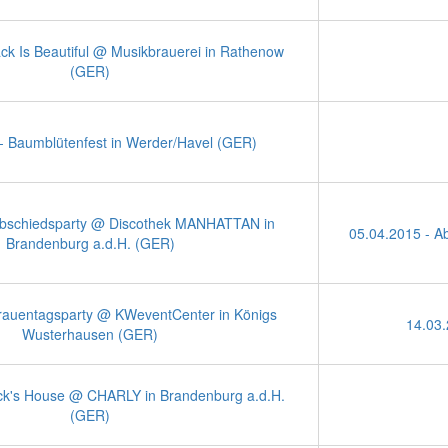
ack Is Beautiful @ Musikbrauerei in Rathenow
(GER)
- Baumblütenfest in Werder/Havel (GER)
Abschiedsparty @ Discothek MANHATTAN in
05.04.2015 - A
Brandenburg a.d.H. (GER)
rauentagsparty @ KWeventCenter in Königs
14.03
Wusterhausen (GER)
ck's House @ CHARLY in Brandenburg a.d.H.
(GER)