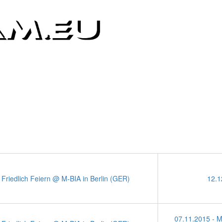
HOME
PICS
CLIPS
IMPRES
iv 2015 2.487 Bilder /
 Friedlich Feiern @ M-BIA in Berlin (GER)
12.1
07.11.2015 - M