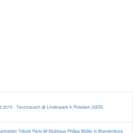
SIONEN
PARTNER
KONTAKT
IMPRESSUM/DSGVO
 37 Einsätze
2.2015 - Tanzzrausch @ Lindenpark in Potsdam (GER)
anhattan Tribute Party @ Klubhaus Philipp Müller in Brandenburg